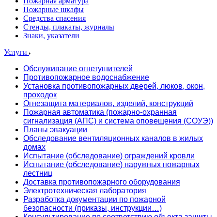
Пожарная арматура
Пожарные шкафы
Средства спасения
Стенды, плакаты, журналы
Знаки, указатели
Услуги
Обслуживание огнетушителей
Противопожарное водоснабжение
Установка противопожарных дверей, люков, окон,
проходок
Огнезащита материалов, изделий, конструкций
Пожарная автоматика (пожарно-охранная
сигнализация (АПС) и система оповещения (СОУЭ))
Планы эвакуации
Обследование вентиляционных каналов в жилых
домах
Испытание (обследование) ограждений кровли
Испытание (обследование) наружных пожарных
лестниц
Доставка противопожарного оборудования
Электротехническая лаборатория
Разработка документации по пожарной
безопасности (приказы, инструкции…)
Консультирование по соответствию объекта защиты