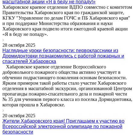
масштабной акции «Я в беду не попаду!»
Хабаровское краевое отделение ВДПО совместно с комитетом
Правительства Хабаровского края по гражданской защите,
КГКУ "Управление по делам ГОЧС и ПБ Хабаровского края"
и при поддержке Министерства образования и науки
Хабаровского края подвело итоги ежегодной краевой акции
«Я в беду не попаду».
28 октября 2025
Наглядные уроки безопасности: первоклассники из
Дормидонтовки познакомились с работой пожарных и
спасателей Хабаровска
Хабаровское краевое отделение Всероссийского
добровольного пожарного общества активно участвует в
обучении подрастающего поколения основам безопасности.
Ярким примером такой работы стало участие Хабаровского
отделения в масштабной экскурсии, организованной Центром
пропаганды пожарно-спасательного дела и пожарной чисти
№ 35 для учеников первого класса из поселка Дормидонтовка,
которая прошла в Хабаровске.
20 октября 2025
Жители Хабаровского края! Приглашаем к участию во
Всероссийской электронной олимпиаде по пожарной
безопасности