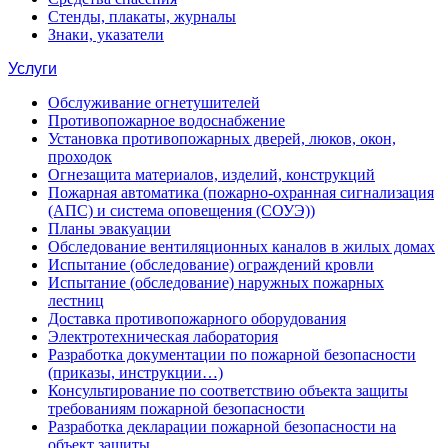
Стенды, плакаты, журналы
Знаки, указатели
Услуги
Обслуживание огнетушителей
Противопожарное водоснабжение
Установка противопожарных дверей, люков, окон,
проходок
Огнезащита материалов, изделий, конструкций
Пожарная автоматика (пожарно-охранная сигнализация
(АПС) и система оповещения (СОУЭ))
Планы эвакуации
Обследование вентиляционных каналов в жилых домах
Испытание (обследование) ограждений кровли
Испытание (обследование) наружных пожарных
лестниц
Доставка противопожарного оборудования
Электротехническая лаборатория
Разработка документации по пожарной безопасности
(приказы, инструкции…)
Консультирование по соответствию объекта защиты
требованиям пожарной безопасности
Разработка декларации пожарной безопасности на
объект защиты