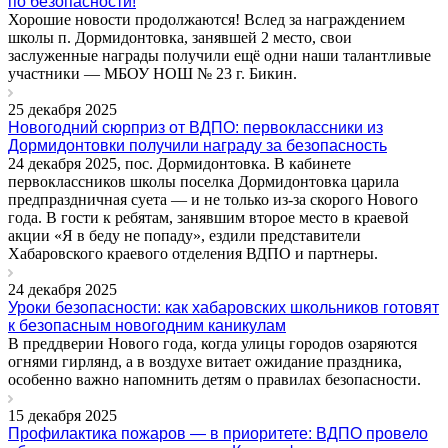
по безопасности!
Хорошие новости продолжаются! Вслед за награждением
школы п. Дормидонтовка, занявшей 2 место, свои
заслуженные награды получили ещё одни наши талантливые
участники — МБОУ НОШ № 23 г. Бикин.
25 декабря 2025
Новогодний сюрприз от ВДПО: первоклассники из
Дормидонтовки получили награду за безопасность
24 декабря 2025, пос. Дормидонтовка. В кабинете
первоклассников школы поселка Дормидонтовка царила
предпраздничная суета — и не только из-за скорого Нового
года. В гости к ребятам, занявшим второе место в краевой
акции «Я в беду не попаду», ездили представители
Хабаровского краевого отделения ВДПО и партнеры.
24 декабря 2025
Уроки безопасности: как хабаровских школьников готовят
к безопасным новогодним каникулам
В преддверии Нового года, когда улицы городов озаряются
огнями гирлянд, а в воздухе витает ожидание праздника,
особенно важно напомнить детям о правилах безопасности.
15 декабря 2025
Профилактика пожаров — в приоритете: ВДПО провело