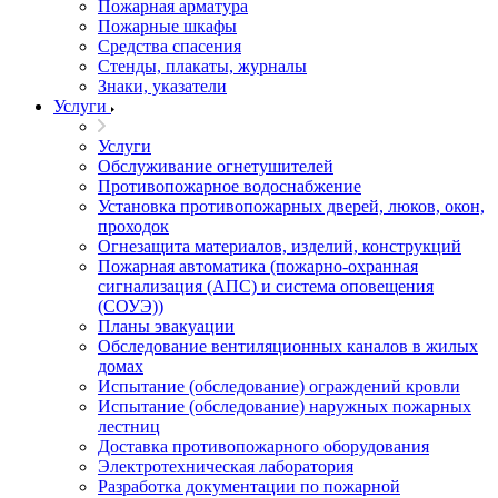
Пожарная арматура
Пожарные шкафы
Средства спасения
Стенды, плакаты, журналы
Знаки, указатели
Услуги
Услуги
Обслуживание огнетушителей
Противопожарное водоснабжение
Установка противопожарных дверей, люков, окон,
проходок
Огнезащита материалов, изделий, конструкций
Пожарная автоматика (пожарно-охранная
сигнализация (АПС) и система оповещения
(СОУЭ))
Планы эвакуации
Обследование вентиляционных каналов в жилых
домах
Испытание (обследование) ограждений кровли
Испытание (обследование) наружных пожарных
лестниц
Доставка противопожарного оборудования
Электротехническая лаборатория
Разработка документации по пожарной