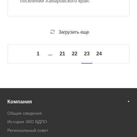
поселений Хабаровского края.
Загрузить еще
1
...
21
22
23
24
Компания
Общие сведения
История ХКО ВДПО
Региональный совет