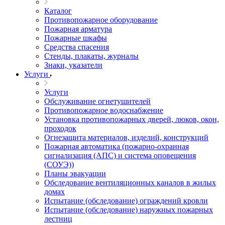
Каталог
Противопожарное оборудование
Пожарная арматура
Пожарные шкафы
Средства спасения
Стенды, плакаты, журналы
Знаки, указатели
Услуги
Услуги
Обслуживание огнетушителей
Противопожарное водоснабжение
Установка противопожарных дверей, люков, окон,
проходок
Огнезащита материалов, изделий, конструкций
Пожарная автоматика (пожарно-охранная
сигнализация (АПС) и система оповещения
(СОУЭ))
Планы эвакуации
Обследование вентиляционных каналов в жилых
домах
Испытание (обследование) ограждений кровли
Испытание (обследование) наружных пожарных
лестниц