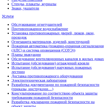
Стенды, плакаты, журналы
Знаки, указатели
Услуги
Обслуживание огнетушителей
Противопожарное водоснабжение
Установка противопожарных дверей, люков, окон,
проходок
Огнезащита материалов, изделий, конструкций
Пожарная автоматика (пожарно-охранная сигнализация
(АПС) и система оповещения (СОУЭ))
Планы эвакуации
Обследование вентиляционных каналов в жилых домах
Испытание (обследование) ограждений кровли
Испытание (обследование) наружных пожарных
лестниц
Доставка противопожарного оборудования
Электротехническая лаборатория
Разработка документации по пожарной безопасности
(приказы, инструкции…)
Консультирование по соответствию объекта защиты
требованиям пожарной безопасности
Разработка декларации пожарной безопасности на
объект защиты