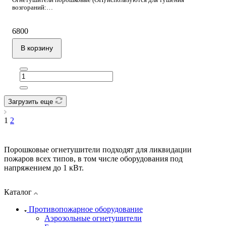
возгораний:
- твердых веществ (А),
- горючих жидкостей (В),
6800
- горючих газов (C),
- электроустановок (Е).
В корзину
Порошковые огнетушители универсальные и недорогие. Их широко
используют для устранения очагов возгораний на производстве,
складах горючих материалов, на транспорте и в общественных
помещениях.
Загрузить еще
1
2
Порошковые огнетушители подходят для ликвидации
пожаров всех типов, в том числе оборудования под
напряжением до 1 кВт.
Каталог
Противопожарное оборудование
Аэрозольные огнетушители