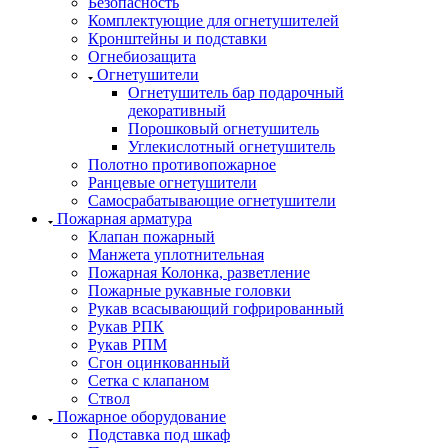
Безопасность
Комплектующие для огнетушителей
Кронштейны и подставки
Огнебиозащита
Огнетушители
Огнетушитель бар подарочный
декоративный
Порошковый огнетушитель
Углекислотный огнетушитель
Полотно противопожарное
Ранцевые огнетушители
Самосрабатывающие огнетушители
Пожарная арматура
Клапан пожарный
Манжета уплотнительная
Пожарная Колонка, разветление
Пожарные рукавные головки
Рукав всасывающий гофрированный
Рукав РПК
Рукав РПМ
Сгон оцинкованный
Сетка с клапаном
Ствол
Пожарное оборудование
Подставка под шкаф