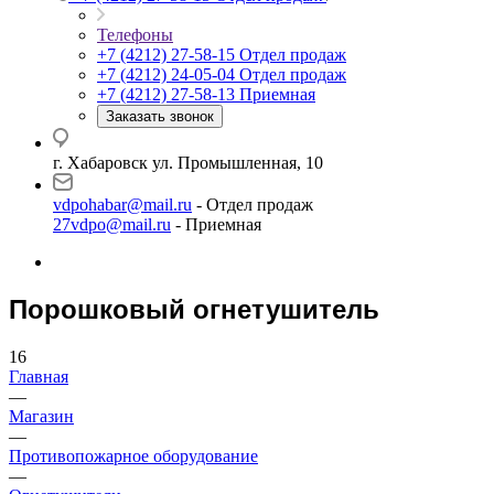
Телефоны
+7 (4212) 27-58-15
Отдел продаж
+7 (4212) 24-05-04
Отдел продаж
+7 (4212) 27-58-13
Приемная
Заказать звонок
г. Хабаровск ул. Промышленная, 10
vdpohabar@mail.ru
- Отдел продаж
27vdpo@mail.ru
- Приемная
Порошковый огнетушитель
16
Главная
—
Магазин
—
Противопожарное оборудование
—