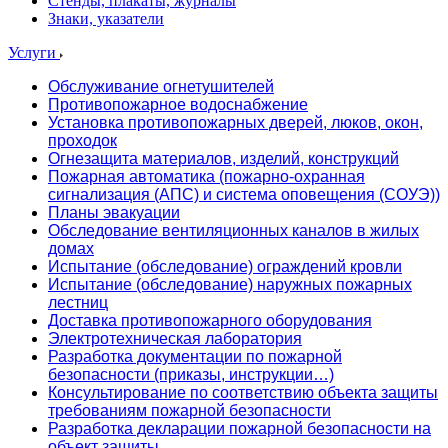
Стенды, плакаты, журналы
Знаки, указатели
Услуги
Обслуживание огнетушителей
Противопожарное водоснабжение
Установка противопожарных дверей, люков, окон,
проходок
Огнезащита материалов, изделий, конструкций
Пожарная автоматика (пожарно-охранная
сигнализация (АПС) и система оповещения (СОУЭ))
Планы эвакуации
Обследование вентиляционных каналов в жилых
домах
Испытание (обследование) ограждений кровли
Испытание (обследование) наружных пожарных
лестниц
Доставка противопожарного оборудования
Электротехническая лаборатория
Разработка документации по пожарной
безопасности (приказы, инструкции…)
Консультирование по соответствию объекта защиты
требованиям пожарной безопасности
Разработка декларации пожарной безопасности на
объект защиты