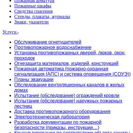
Пожарная арматура
Пожарные шкафы
Средства спасения
Стенды, плакаты, журналы
Знаки, указатели
Услуги
Обслуживание огнетушителей
Противопожарное водоснабжение
Установка противопожарных дверей, люков, окон,
проходок
Огнезащита материалов, изделий, конструкций
Пожарная автоматика (пожарно-охранная
сигнализация (АПС) и система оповещения (СОУЭ))
Планы эвакуации
Обследование вентиляционных каналов в жилых
домах
Испытание (обследование) ограждений кровли
Испытание (обследование) наружных пожарных
лестниц
Доставка противопожарного оборудования
Электротехническая лаборатория
Разработка документации по пожарной
безопасности (приказы, инструкции…)
Консультирование по соответствию объекта защиты