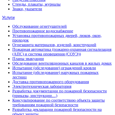
Стенды, плакаты, журналы
Знаки, указатели
Услуги
Обслуживание огнетушителей
Противопожарное водоснабжение
Установка противопожарных дверей, люков, окон,
проходок
Огнезащита материалов, изделий, конструкций
Пожарная автоматика (пожарно-охранная сигнализация
(АПС) и система оповещения (СОУЭ))
Планы эвакуации
Обследование вентиляционных каналов в жилых домах
Испытание (обследование) ограждений кровли
Испытание (обследование) наружных пожарных
лестниц
Доставка противопожарного оборудования
Электротехническая лаборатория
Разработка документации по пожарной безопасности
(приказы, инструкции…)
Консультирование по соответствию объекта защиты
требованиям пожарной безопасности
Разработка декларации пожарной безопасности на
объект защиты