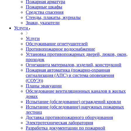
Пожарная арматура
Пожарные шкафы
Средства спасения
Стенды, плакаты, журналы
Знаки, указатели
Услуги
Услуги
Обслуживание огнетушителей
Противопожарное водоснабжение
Установка противопожарных дверей, люков, окон,
проходок
Огнезащита материалов, изделий, конструкций
Пожарная автоматика (пожарно-охранная
сигнализация (АПС) и система оповещения
(СОУЭ))
Планы эвакуации
Обследование вентиляционных каналов в жилых
домах
Испытание (обследование) ограждений кровли
Испытание (обследование) наружных пожарных
лестниц
Доставка противопожарного оборудования
Электротехническая лаборатория
Разработка документации по пожарной