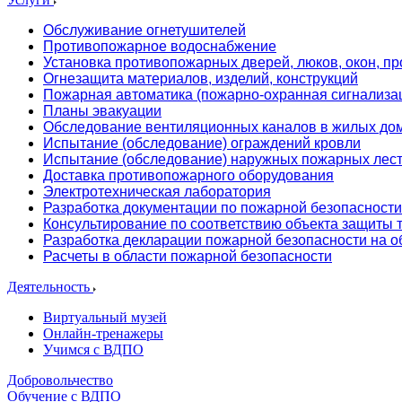
Обслуживание огнетушителей
Противопожарное водоснабжение
Установка противопожарных дверей, люков, окон, пр
Огнезащита материалов, изделий, конструкций
Пожарная автоматика (пожарно-охранная сигнализа
Планы эвакуации
Обследование вентиляционных каналов в жилых до
Испытание (обследование) ограждений кровли
Испытание (обследование) наружных пожарных лес
Доставка противопожарного оборудования
Электротехническая лаборатория
Разработка документации по пожарной безопасности
Консультирование по соответствию объекта защиты
Разработка декларации пожарной безопасности на о
Расчеты в области пожарной безопасности
Деятельность
Виртуальный музей
Онлайн-тренажеры
Учимся с ВДПО
Добровольчество
Обучение с ВДПО