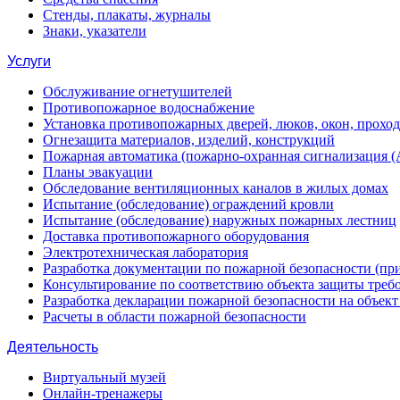
Стенды, плакаты, журналы
Знаки, указатели
Услуги
Обслуживание огнетушителей
Противопожарное водоснабжение
Установка противопожарных дверей, люков, окон, прохо
Огнезащита материалов, изделий, конструкций
Пожарная автоматика (пожарно-охранная сигнализация 
Планы эвакуации
Обследование вентиляционных каналов в жилых домах
Испытание (обследование) ограждений кровли
Испытание (обследование) наружных пожарных лестниц
Доставка противопожарного оборудования
Электротехническая лаборатория
Разработка документации по пожарной безопасности (п
Консультирование по соответствию объекта защиты треб
Разработка декларации пожарной безопасности на объек
Расчеты в области пожарной безопасности
Деятельность
Виртуальный музей
Онлайн-тренажеры