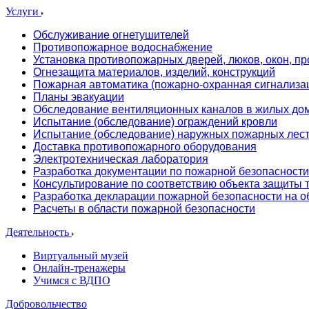
Услуги
Обслуживание огнетушителей
Противопожарное водоснабжение
Установка противопожарных дверей, люков, окон, пр
Огнезащита материалов, изделий, конструкций
Пожарная автоматика (пожарно-охранная сигнализа
Планы эвакуации
Обследование вентиляционных каналов в жилых до
Испытание (обследование) ограждений кровли
Испытание (обследование) наружных пожарных лес
Доставка противопожарного оборудования
Электротехническая лаборатория
Разработка документации по пожарной безопасности
Консультирование по соответствию объекта защиты
Разработка декларации пожарной безопасности на о
Расчеты в области пожарной безопасности
Деятельность
Виртуальный музей
Онлайн-тренажеры
Учимся с ВДПО
Добровольчество