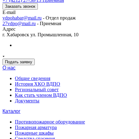
+7 (4212) 27-58-13
Приемная
Заказать звонок
E-mail
vdpohabar@mail.ru
- Отдел продаж
27vdpo@mail.ru
- Приемная
Адрес
г. Хабаровск ул. Промышленная, 10
Подать заявку
О нас
Общие сведения
История ХКО ВДПО
Региональный совет
Как стать членом ВДПО
Документы
Каталог
Противопожарное оборудование
Пожарная арматура
Пожарные шкафы
Средства спасения