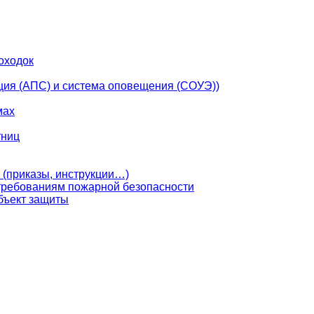
оходок
ция (АПС) и система оповещения (СОУЭ))
мах
тниц
 (приказы, инструкции…)
 требованиям пожарной безопасности
бъект защиты