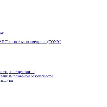
док
(АПС) и система оповещения (СОУЭ))
риказы, инструкции…)
ованиям пожарной безопасности
т защиты