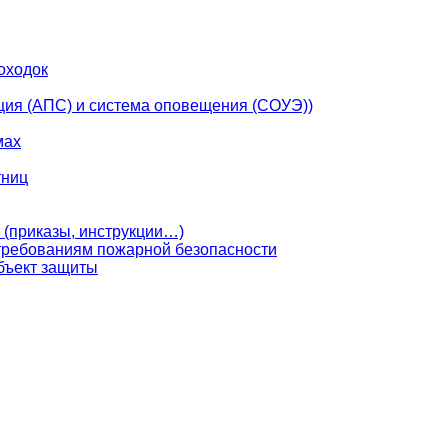
оходок
ция (АПС) и система оповещения (СОУЭ))
мах
тниц
 (приказы, инструкции…)
 требованиям пожарной безопасности
бъект защиты